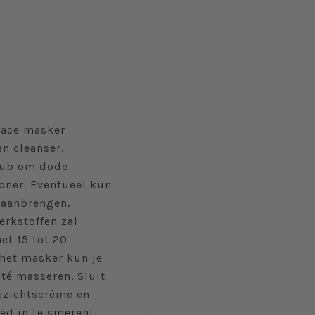
Face masker
en cleanser.
crub om dode
toner. Eventueel kun
 aanbrengen,
rkstoffen zal
et 15 tot 20
 het masker kun je
eté masseren. Sluit
ezichtscrème en
ed in te smeren!