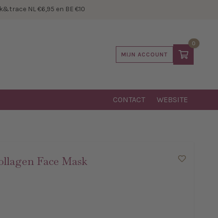
&trace NL €6,95 en BE €10
0
MIJN ACCOUNT
CONTACT
WEBSITE
llagen Face Mask