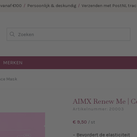
E vanaf €100
/
Persoonlijk & deskundig
/
Verzenden met PostNL track
Zoeken
MERKEN
ace Mask
AIMX Renew Me | Co
Artikelnummer:
20003
€ 9,50
/ st
– Bevordert de elasticiteit