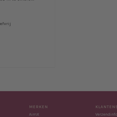
efvrij
MERKEN
KLANTEN
AimX
Verzendinf