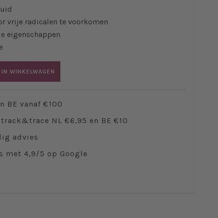
huid
or vrije radicalen te voorkomen
de eigenschappen
e
 IN WINKELWAGEN
en BE vanaf €100
track&trace NL €6,95 en BE €10
ig advies
s met 4,9/5 op Google