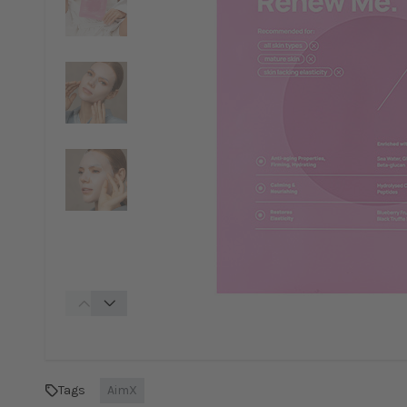
Tags
AimX