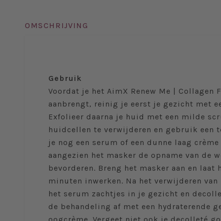
OMSCHRIJVING
Gebruik
Voordat je het AimX Renew Me | Collagen 
aanbrengt, reinig je eerst je gezicht met e
Exfolieer daarna je huid met een milde s
huidcellen te verwijderen en gebruik een 
je nog een serum of een dunne laag crème
aangezien het masker de opname van de we
bevorderen. Breng het masker aan en laat h
minuten inwerken. Na het verwijderen van
het serum zachtjes in je gezicht en decoll
de behandeling af met een hydraterende g
oogcrème. Vergeet niet ook je decolleté go