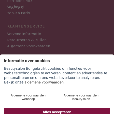
Perricone MD
Vagheggi
Yon-Ka Paris
KLANTENSERVICE
Verzendinformatie
Retourneren & ruilen
Algemene voorwaarden
AANMELDEN NIEUWSBRIEF
Blijf op de hoogte van al het Beautysalon Bo. nieuws,
acties en producten.
INSCHRIJVEN