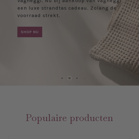
Vagheggi. Nu bij aankoop van Vagheggi
een luxe strandtas cadeau. Zolang de
voorraad strekt.
SHOP NU
Populaire producten