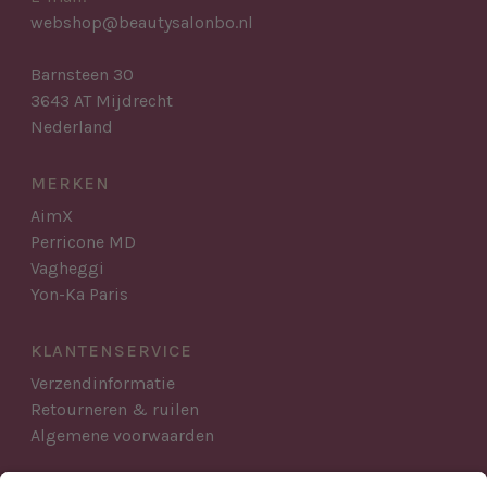
webshop@beautysalonbo.nl
Barnsteen 30
3643 AT Mijdrecht
Nederland
MERKEN
AimX
Perricone MD
Vagheggi
Yon-Ka Paris
KLANTENSERVICE
Verzendinformatie
Retourneren & ruilen
Algemene voorwaarden