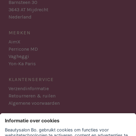
Barnsteen 30
3643 AT Mijdrecht
Nederland
MERKEN
AimX
Perricone MD
Vagheggi
Yon-Ka Paris
KLANTENSERVICE
Verzendinformatie
Retourneren & ruilen
Algemene voorwaarden
AANMELDEN NIEUWSBRIEF
Blijf op de hoogte van al het Beautysalon Bo. nieuws,
acties en producten.