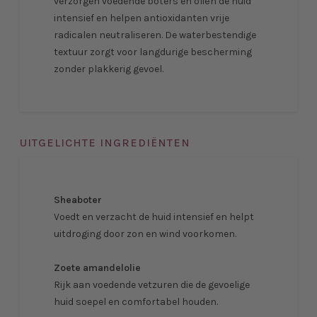
verzorgen voedende boters en oliën de huid
intensief en helpen antioxidanten vrije
radicalen neutraliseren. De waterbestendige
textuur zorgt voor langdurige bescherming
zonder plakkerig gevoel.
UITGELICHTE INGREDIËNTEN
Sheaboter
Voedt en verzacht de huid intensief en helpt
uitdroging door zon en wind voorkomen.
Zoete amandelolie
Rijk aan voedende vetzuren die de gevoelige
huid soepel en comfortabel houden.