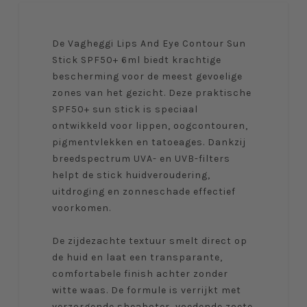
De
Vagheggi Lips And Eye Contour Sun
Stick SPF50+ 6ml
biedt krachtige
bescherming voor de meest gevoelige
zones van het gezicht. Deze praktische
SPF50+ sun stick is speciaal
ontwikkeld voor lippen, oogcontouren,
pigmentvlekken en tatoeages. Dankzij
breedspectrum UVA- en UVB-filters
helpt de stick huidveroudering,
uitdroging en zonneschade effectief
voorkomen.
De zijdezachte textuur smelt direct op
de huid en laat een transparante,
comfortabele finish achter zonder
witte waas. De formule is verrijkt met
verzorgende sheaboter, voedende zoete