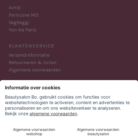
AimX
Perricone MD
Vagheggi
Yon-Ka Paris
KLANTENSERVICE
Verzendinformatie
Retourneren & ruilen
Algemene voorwaarden
AANMELDEN NIEUWSBRIEF
Blijf op de hoogte van al het Beautysalon Bo. nieuws,
acties en producten.