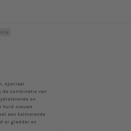
geing
m, speciaal
j de combinatie van
hydraterende en
e huid nieuwe
owel een kalmerende
d er gladder en