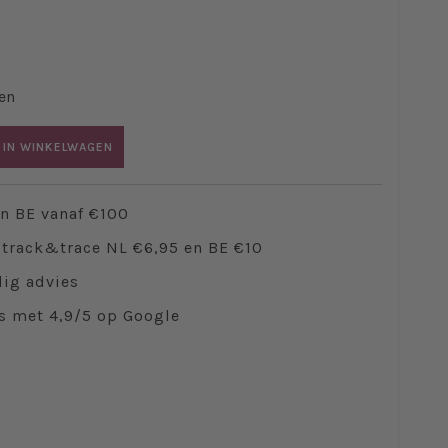
en
 IN WINKELWAGEN
en BE vanaf €100
track&trace NL €6,95 en BE €10
ig advies
s met 4,9/5 op Google