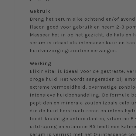
Gebruik
Breng het serum elke ochtend en/of avond
flacon goed voor gebruik en neem 2-3 po
Masseer het in op het gezicht, de hals en h
serum is ideaal als intensieve kuur en kan 
huidverzorgingsroutine vervangen.
Werking
Elixir Vital is ideaal voor de gestreste, v
droge huid. Het wordt aangeraden bij emot
extreme vermoeidheid, overmatige zonbloo
intensieve huidbehandeling. De formule be
peptiden en minerale zouten (zoals calc
die de huid herstructureren en intens hydr
biedt krachtige antioxidanten, vitamine F
uitdroging en vitamine B5 heeft een kalme
serum is verrijkt met het Quintessence co