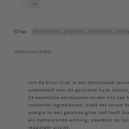
Tags
Normale huid
Droge huid
Yon-Ka Paris
Anti a
OMSCHRIJVING
Yon-Ka Elixir Vital is een herstellend seru
ontwikkeld voor de gestreste huid. Dankzi
24 essentiële aminozuren en een mix van 
voedende ingrediënten, biedt het serum d
energie en een gezonde glow. Het heeft z
als hydraterende werking, waardoor de hui
jeugdiger uitziet.