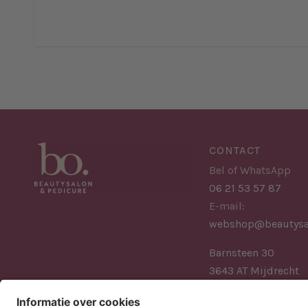
CONTACT
Bel of WhatsApp
06 21 53 57 87
E-mail:
webshop@beautysa
Barnsteen 30
3643 AT Mijdrecht
Nederland