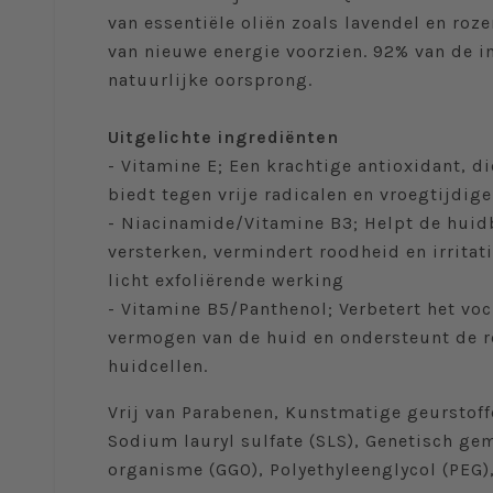
van essentiële oliën zoals lavendel en roz
van nieuwe energie voorzien. 92% van de i
natuurlijke oorsprong.
Uitgelichte ingrediënten
- Vitamine E; Een krachtige antioxidant, 
biedt tegen vrije radicalen en vroegtijdi
- Niacinamide/Vitamine B3; Helpt de huidb
versterken, vermindert roodheid en irritati
licht exfoliërende werking
- Vitamine B5/Panthenol; Verbetert het v
vermogen van de huid en ondersteunt de r
huidcellen.
Vrij van Parabenen, Kunstmatige geurstoffe
Sodium lauryl sulfate (SLS), Genetisch ge
organisme (GGO), Polyethyleenglycol (PEG), 