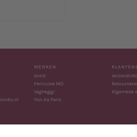
MERKEN
KLANTEN
AimX
Verzendinf
Perricone MD
Retournere
Vagheggi
Algemene 
lonbo.nl
Yon-Ka Paris