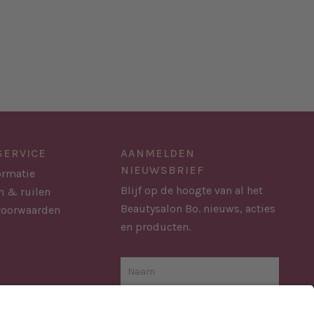
SERVICE
AANMELDEN
NIEUWSBRIEF
ormatie
Blijf op de hoogte van al het
n & ruilen
Beautysalon Bo. nieuws, acties
voorwaarden
en producten.