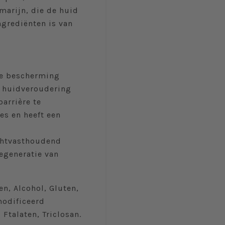
emarijn, die de huid
ngrediënten is van
die bescherming
ge huidveroudering
arrière te
es en heeft een
ochtvasthoudend
egeneratie van
n, Alcohol, Gluten,
modificeerd
Ftalaten, Triclosan.