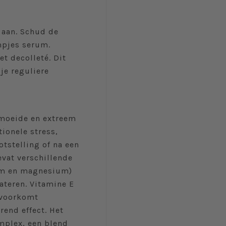
 aan. Schud de
mpjes serum.
et decolleté. Dit
je reguliere
ermoeide en extreem
ionele stress,
tstelling of na een
vat verschillende
ium en magnesium)
ateren. Vitamine E
 voorkomt
rend effect. Het
mplex, een blend