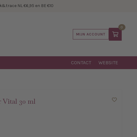
&trace NL €6,95 en BE €10
0
MIJN ACCOUNT
CONTACT
WEBSITE
 Vital 30 ml