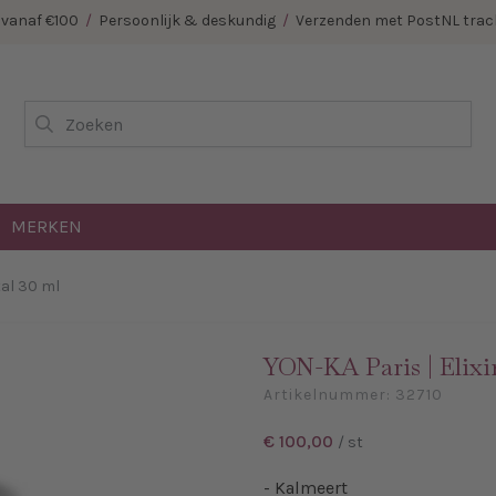
E vanaf €100
/
Persoonlijk & deskundig
/
Verzenden met PostNL track
Zoeken
MERKEN
tal 30 ml
YON-KA Paris | Elixir
Artikelnummer:
32710
€ 100,00
/ st
- Kalmeert