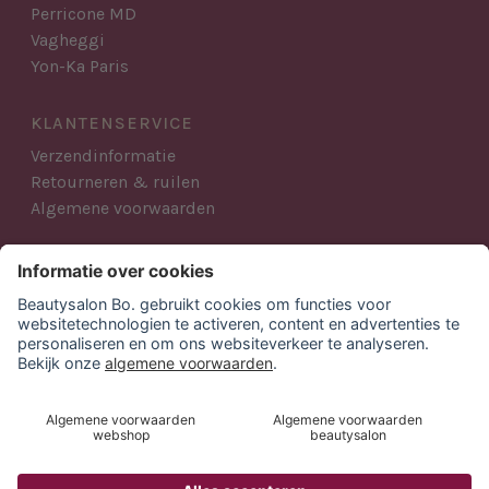
Perricone MD
Vagheggi
Yon-Ka Paris
KLANTENSERVICE
Verzendinformatie
Retourneren & ruilen
Algemene voorwaarden
AANMELDEN NIEUWSBRIEF
Blijf op de hoogte van al het Beautysalon Bo. nieuws,
acties en producten.