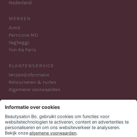
Nederland
MERKEN
AimX
Perricone MD
Vagheggi
Yon-Ka Paris
KLANTENSERVICE
Verzendinformatie
Retourneren & ruilen
Algemene voorwaarden
AANMELDEN NIEUWSBRIEF
Blijf op de hoogte van al het Beautysalon Bo. nieuws,
acties en producten.