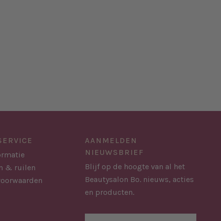
SERVICE
AANMELDEN
NIEUWSBRIEF
ormatie
Blijf op de hoogte van al het
n & ruilen
Beautysalon Bo. nieuws, acties
voorwaarden
en producten.