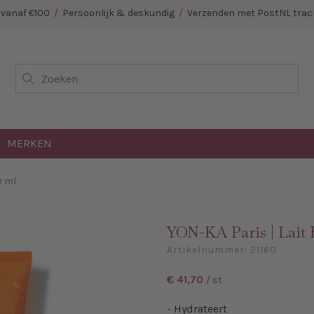
E vanaf €100
/
Persoonlijk & deskundig
/
Verzenden met PostNL track
Zoeken
MERKEN
0 ml
YON-KA Paris | Lait 
Artikelnummer:
21160
€ 41,70
/ st
- Hydrateert