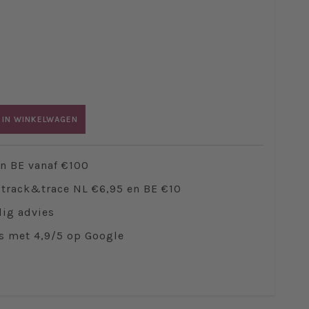
 IN WINKELWAGEN
en BE vanaf €100
track&trace NL €6,95 en BE €10
ig advies
s met 4,9/5 op Google