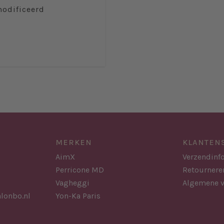
modificeerd
MERKEN
KLANTEN
AimX
Verzendinf
Perricone MD
Retournere
Vagheggi
Algemene 
lonbo.nl
Yon-Ka Paris