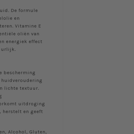
uid. De formule
lolie en
teren. Vitamine E
ntiële oliën van
en energiek effect
urlijk.
die bescherming
ge huidveroudering
n lichte textuur.
g
oorkomt uitdroging
 herstelt en geeft
n, Alcohol, Gluten,