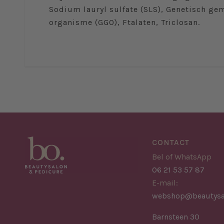
Sodium lauryl sulfate (SLS), Genetisch ge
organisme (GGO), Ftalaten, Triclosan.
CONTACT
Bel of WhatsApp
06 21 53 57 87
E-mail:
webshop@beautysa
Barnsteen 30