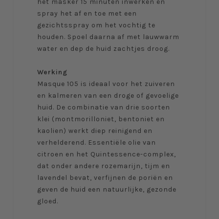
het masker 15 minuten inwerken en
spray het af en toe met een
gezichtsspray om het vochtig te
houden. Spoel daarna af met lauwwarm
water en dep de huid zachtjes droog.
Werking
Masque 105 is ideaal voor het zuiveren
en kalmeren van een droge of gevoelige
huid. De combinatie van drie soorten
klei (montmorilloniet, bentoniet en
kaolien) werkt diep reinigend en
verhelderend. Essentiële olie van
citroen en het Quintessence-complex,
dat onder andere rozemarijn, tijm en
lavendel bevat, verfijnen de poriën en
geven de huid een natuurlijke, gezonde
gloed.