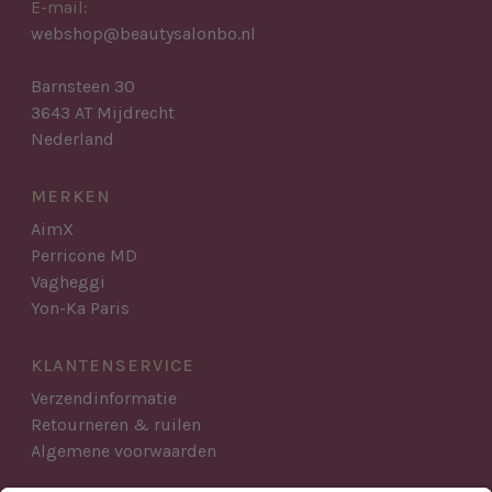
E-mail:
webshop@beautysalonbo.nl
Barnsteen 30
3643 AT Mijdrecht
Nederland
MERKEN
AimX
Perricone MD
Vagheggi
Yon-Ka Paris
KLANTENSERVICE
Verzendinformatie
Retourneren & ruilen
Algemene voorwaarden