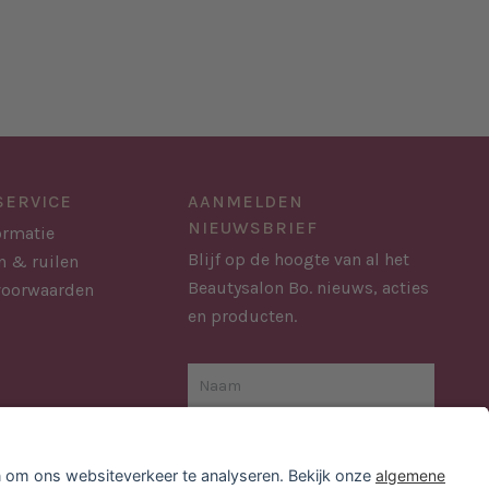
SERVICE
AANMELDEN
NIEUWSBRIEF
ormatie
Blijf op de hoogte van al het
n & ruilen
Beautysalon Bo. nieuws, acties
voorwaarden
en producten.