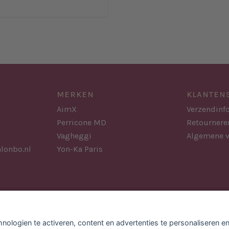
MERKEN
KLANTEN
AimX
Verzendinf
Perricone MD
Retournere
Vagheggi
Algemene 
lonbo.nl
Yon-Ka Paris