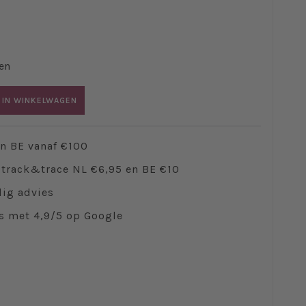
en
 IN WINKELWAGEN
en BE vanaf €100
track&trace NL €6,95 en BE €10
ig advies
s met 4,9/5 op Google