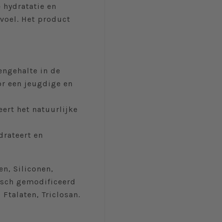
e hydratatie en
voel. Het product
engehalte in de
or een jeugdige en
eert het natuurlijke
drateert en
n, Siliconen,
tisch gemodificeerd
Ftalaten, Triclosan.