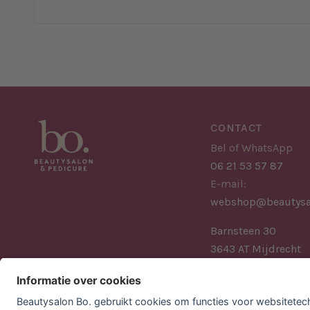
CONTACT
Bel of WhatsApp
06 21 53 57 87
E-mail:
webshop@beautysa
Barnsteen 30
3643 AT Mijdrecht
Nederland