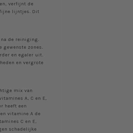
n, verfijnt de
ijne lijntjes. Dit
na de reiniging.
de gewenste zones.
der en egaler uit.
heden en vergrote
htige mix van
vitamines A, C en E,
r heeft een
 en vitamine A de
itamines C en E,
gen schadelijke