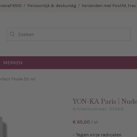
E vanaf €100
/
Persoonlijk & deskundig
/
Verzenden met PostNL track
Zoeken
MERKEN
rfect Fluide 50 ml
YON-KA Paris | Nude 
Artikelnummer:
35500
€ 65,00
/ st
- Tegen vrije radicalen