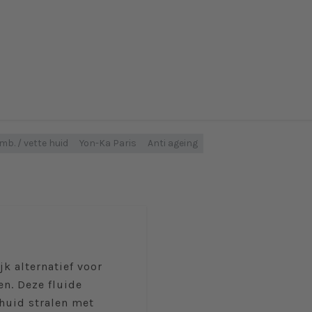
b. / vette huid
Yon-Ka Paris
Anti ageing
jk alternatief voor
en. Deze fluide
 huid stralen met