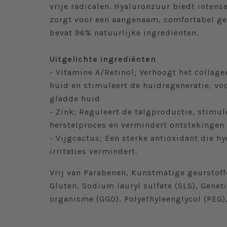
vrije radicalen. Hyaluronzuur biedt intens
zorgt voor een aangenaam, comfortabel ge
bevat 96% natuurlijke ingrediënten.
Uitgelichte ingrediënten
- Vitamine A/Retinol; Verhoogt het collage
huid en stimuleert de huidregeneratie, vo
gladde huid
- Zink; Reguleert de talgproductie, stimul
herstelproces en vermindert ontstekingen
- Vijgcactus; Een sterke antioxidant die hy
irritaties vermindert.
Vrij van Parabenen, Kunstmatige geurstoffe
Gluten, Sodium lauryl sulfate (SLS), Gene
organisme (GGO), Polyethyleenglycol (PEG), 