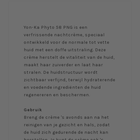
Yon-Ka Phyto 58 PNG is een
verfrissende nachtcrème, speciaal
ontwikkeld voor de normale tot vette
huid met een doffe uitstraling. Deze
crème herstelt de vitaliteit van de huid,
maakt haar zuiverder en laat haar
stralen. De huidstructuur wordt
zichtbaar verfijnd, terwijl hydraterende
en voedende ingrediënten de huid
regenereren en beschermen.
Gebruik
Breng de crème 's avonds aan na het
reinigen van je gezicht en hals, zodat
de huid zich gedurende de nacht kan
herstellen. Je kunt de crème ook 's