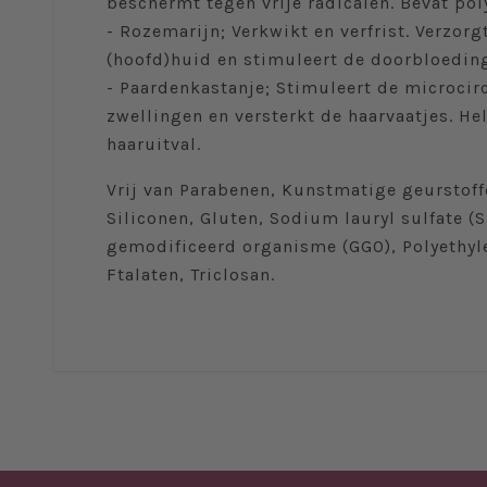
beschermt tegen vrije radicalen. Bevat pol
- Rozemarijn; Verkwikt en verfrist. Verzorg
(hoofd)huid en stimuleert de doorbloedin
- Paardenkastanje; Stimuleert de microcir
zwellingen en versterkt de haarvaatjes. He
haaruitval.
Vrij van Parabenen, Kunstmatige geurstoff
Siliconen, Gluten, Sodium lauryl sulfate (
gemodificeerd organisme (GGO), Polyethyle
Ftalaten, Triclosan.