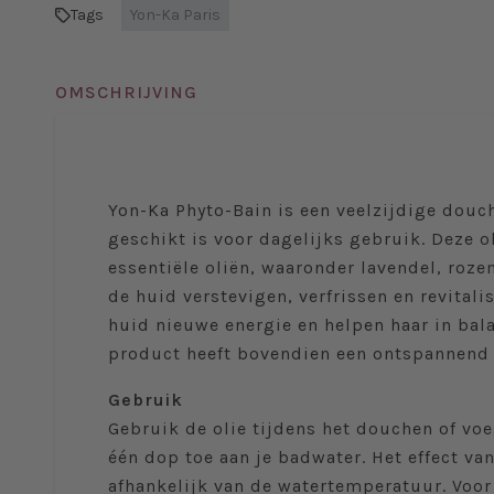
Tags
Yon-Ka Paris
OMSCHRIJVING
Yon-Ka Phyto-Bain is een veelzijdige douc
geschikt is voor dagelijks gebruik. Deze ol
essentiële oliën, waaronder lavendel, rozem
de huid verstevigen, verfrissen en revitali
huid nieuwe energie en helpen haar in bal
product heeft bovendien een ontspannend e
Gebruik
Gebruik de olie tijdens het douchen of vo
één dop toe aan je badwater. Het effect van
afhankelijk van de watertemperatuur. Voo