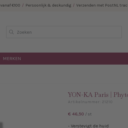
E vanaf €100
/
Persoonlijk & deskundig
/
Verzenden met PostNL track
Zoeken
MERKEN
YON-KA Paris | Phyt
Artikelnummer:
21210
€ 46,50
/ st
- Verstevigt de huid