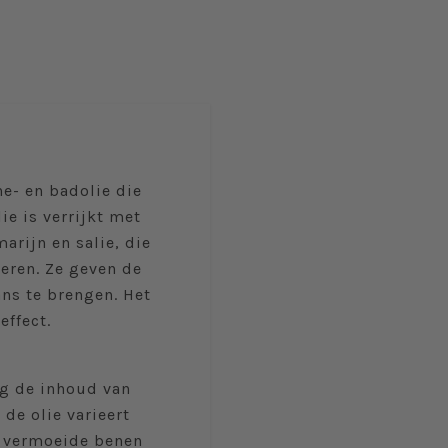
he- en badolie die
ie is verrijkt met
arijn en salie, die
seren. Ze geven de
ans te brengen. Het
ffect.
eg de inhoud van
 de olie varieert
r vermoeide benen