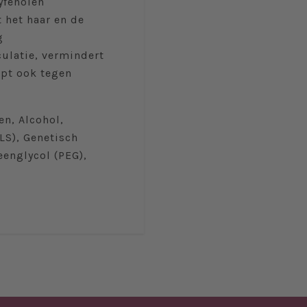
yfenolen
t het haar en de
g
culatie, vermindert
lpt ook tegen
en, Alcohol,
SLS), Genetisch
englycol (PEG),