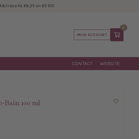
&trace NL €6,95 en BE €10
0
MIJN ACCOUNT
CONTACT
WEBSITE
o-Bain 100 ml