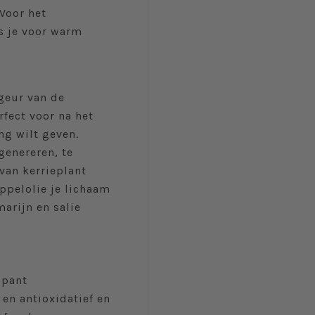
Voor het
s je voor warm
geur van de
rfect voor na het
ng wilt geven.
genereren, te
 van kerrieplant
appelolie je lichaam
arijn en salie
spant
en antioxidatief en