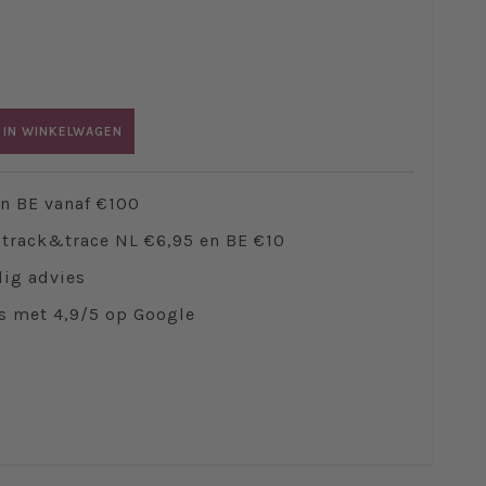
 IN WINKELWAGEN
en BE vanaf €100
track&trace NL €6,95 en BE €10
ig advies
s met 4,9/5 op Google