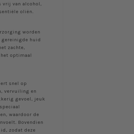
 vrij van alcohol,
entiële oliën.
erzorging worden
n gereinigde huid
met zachte,
 het optimaal
ert snel op
, vervuiling en
kkerig gevoel, jeuk
 speciaal
en, waardoor de
nvoelt. Bovendien
id, zodat deze