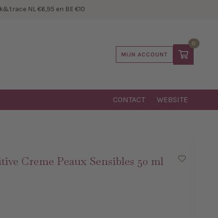
&trace NL €6,95 en BE €10
0
MIJN ACCOUNT
CONTACT
WEBSITE
tive Creme Peaux Sensibles 50 ml