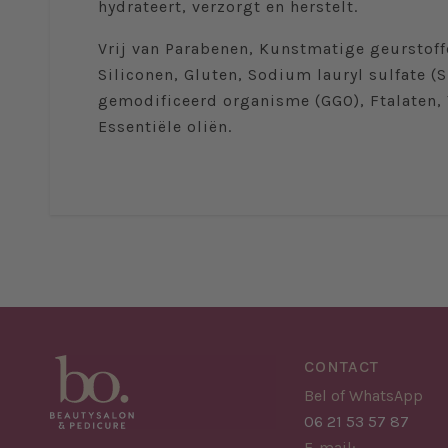
hydrateert, verzorgt en herstelt.
Vrij van Parabenen, Kunstmatige geurstoff
Siliconen, Gluten, Sodium lauryl sulfate (
gemodificeerd organisme (GGO), Ftalaten, 
Essentiële oliën.
CONTACT
Bel of WhatsApp
06 21 53 57 87
E-mail: