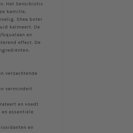
n. Het Sensibiotic
ze kamille,
oelig. Shea boter
huid kalmeert. De
jfsqualaan en
terend effect. De
ngrediënten.
een verzachtende
 en vermindert
rateert en voedt
n en essentiële
ntioxidanten en