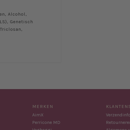
en, Alcohol,
SLS), Genetisch
Triclosan,
MERKEN
KLANTEN
AimX
Verzendinf
Perricone MD
Retournere
Vagheggi
Algemene 