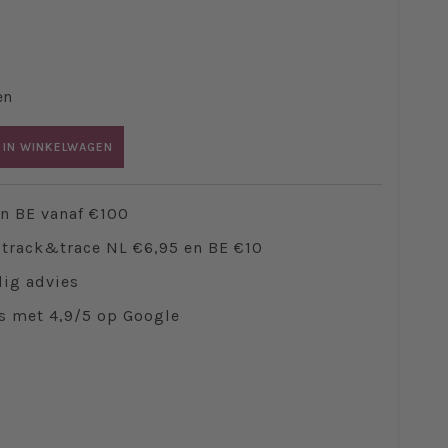
en
 IN WINKELWAGEN
en BE vanaf €100
track&trace NL €6,95 en BE €10
ig advies
s met 4,9/5 op Google