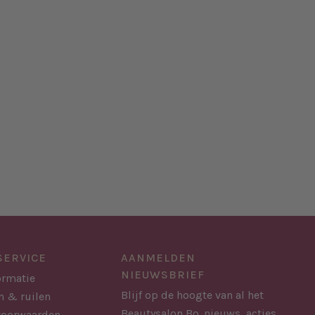
SERVICE
AANMELDEN
NIEUWSBRIEF
ormatie
Blijf op de hoogte van al het
n & ruilen
Beautysalon Bo. nieuws, acties
voorwaarden